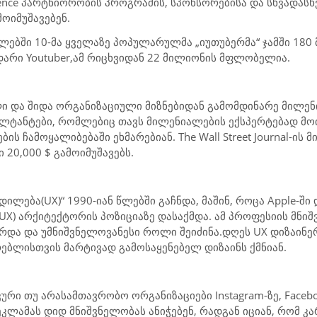
ence
პარტნიორობის პროგრამის, სპონსორებისა და სხვადასხ
ოიმუშავებენ.
 წლებში 10-მა ყველაზე პოპულარულმა „იუთუბერმა“ ჯამში 18
იდარი
Youtuber
,
ამ რიცხვიდან 22 მილიონის მფლობელია.
ლი და შიდა ორგანიზაციული მიზნებიდან გამომდინარე მილენ
ლტანტები, რომლებიც თავს მილენიალების ექსპერტებად მოიხ
ს ჩამოყალიბებაში ეხმარებიან. The Wall Street Journal-ის 
 20,000 $ გამოიმუშავებს.
ცდილება
(
UX)
“ 1990-იან წლებში გაჩნდა, მაშინ, როცა
Apple
-ში
(UX)
არქიტექტორის პოზიციაზე დასაქმდა. ამ პროფესიის მნ
რდა და უმნიშვნელოვანესი როლი შეიძინა.
დღეს
UX
დიზაინე
რებლისთვის მარტივად გამოსაყენებელ დიზაინს ქმნიან.
ი თუ არასამთავრობო ორგანიზაციები Instagram-ზე, Facebook-
ეკლამას დიდ მნიშვნელობას ანიჭებენ, რადგან იციან, რომ 