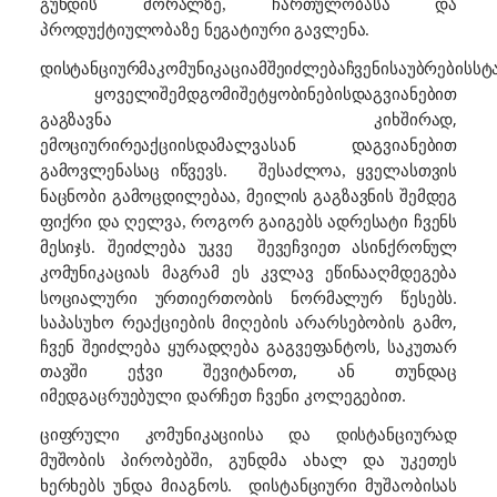
გუნდის მორალზე, ჩართულობასა და
პროდუქტიულობაზე ნეგატიური გავლენა.
დისტანციურმა
კომუნიკაციამ
შეიძლება
ჩვენი
საუბრების
სტ
ყოველი
შემდგომი
შეტყობინები
ს
დაგვიანებით
,
გაგზავნა კი
ხშირად
ემოციური
რეაქციის
დამალვას
ან
დაგვიანებით
გამოვლენასაც იწვევს.
შესაძლოა, ყველასთვის
ნაცნობი გამოცდილებაა, მეილის გაგზავნის შემდეგ
ფიქრი და ღელვა, როგორ გაიგებს ადრესატი ჩვენს
შეიძლება
შევეჩვიეთ ასინქრონულ
მესიჯს.
უკვე
ეწინააღმდეგება
კომუნიკაციას მაგრამ ეს კვლავ
სოციალური ურთიერთობის ნორმალურ წესებს.
საპასუხო რეაქციების მიღების არარსებობის გამო,
ჩვენ შეიძლება ყურადღება გაგვეფანტოს, საკუთარ
თავში ეჭვი შევიტანოთ, ან თუნდაც
იმედგაცრუებული დარჩეთ ჩვენი
.
კოლეგებით
ციფრული კომუნიკაციისა და დისტანციურად
გუნდმა ახალ და უკეთეს
მუშობის პირობებში,
ხერხებს უნდა მიაგნოს.
დისტანციურ
ი მუშაობისას