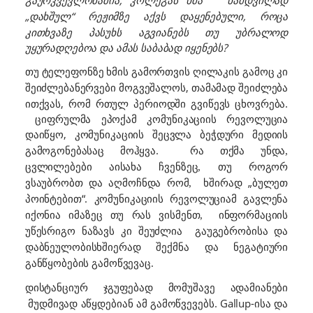
ნამდვილად
„დახშულ“ რეჟიმზე
დაყენებული, როცა
აქვს
კითხვაზე პასუხს აგვიანებს თუ უბრალოდ
უყურადღებოა და ამას საბაბად იყენებს?
ტელეფონზე ხმის გამორთვის ღილაკის გამო
თუ
ც კი
ნერვები მოგვეშალოს, თამამად შეიძლება
შეიძლება
ითქვას, რომ რთულ პერიოდში გვიწევს ცხოვრება.
ციფრულმა ეპოქამ კომუნიკაციის რევოლუცია
დაიწყო,
ბეჭდური
კომუნიკაციის შეცვლა
მედიის
მოჰყვა.
გამოგონებასაც
რა თქმა უნდა,
თუ როგორ
ცვლილებები აისახა ჩვენზეც,
ვსაუბრობთ
ხშირად „ბულეთ
და აღმოჩნდა რომ,
პოინტებით“.
კომუნიკაციის რევოლუციამ გავლენა
თუ რას ვისმენთ
ინფორმაციის
იქონია იმაზეც
,
უწესრიგო ნაზავ
გაუგებრობ
და
ს კი შეუძლია
ისა
დაბნეულობ
ის
ხშიერად შექმნა და ნეგატიური
განწყობების გამოწვევაც.
დისტანციურ ჯგუფებ
ად მომუშავე ადამიანები
მუდმივად აწყდებიან ამ გამოწვევებს. Gallup-ისა და