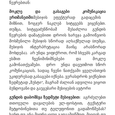
წევრებთან:
მოკლე და გასაგები კომუნიკაცი
ა
ერთმანეთში:
მესიჯის ეფექტურად გადაცემის
ზოგჯერ ნაკლებ სიტყვებს ვიყენებთ.
მიზნით,
თუმცა,
სიტყვაძუნწობა
შესაძლოა
მ
გუნდის
წევრების დამატებითი დროის ხარვჯა გამოიწვიოს
(
მოსმენილი მესიჯის სწორად აღსაქმელად
თუმცა,
მესიჯის ინტერპრეტაცია მაინც არასწორად
რომ სხვებს
მოხდება).
არ უნდა ვიფიქროთ,
კარგად
ესმით
მინიშნებები და მოკლე
ჩვენი
გამონათქვამები.
დრო
უნდა დავუთმოთ სწორ
ვენი ნათქვა
ყველასთვის
კომუნიკაციას, სადაც ჩ
მი
უკიდურესად გასაგები იქნება. ვერასდროს
ვიქნებით
ზედმეტად „
, მაგრამ ძალიან ადვილია
ზუსტი“
ვიყოთ
ბუნდოვანი და გაუგებარი მესიჯების ავტორი
აგრძელებთ
გუნდის დაბომბვა ზედმეტი მესიჯებით:
თთოეული დავალების ელ-ფოსტით, ტექსტური
შეტყობინებითა თუ ტელეფონით გადამოწმებას?
ხართ თუ არა მიდრეკილი
მიიღეს თუ
გადაამოწმოთ,