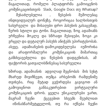
,
მაგალითად
რომელი პლატფორმა გამოიყენოს
Slack, Google Docs
Whatsap?
კომუნიკაციისთვის
თუ
შესაძლებელია , წესების შემოღებაც
ინდივიდუალურ დონეზე, როგორიცაა ხალხისთვის
სასურველი
და მისაღები დრო პასუხის გასაცემად,
წერის სტილი და ტონი. მაგალითად, ზოგ ადამიანს
ურჩევნია მოკლე და
ზოგი კი
სწრაფი მესიჯები,
და დეტალურ პასუხს ანიჭებს უპირატესობას.
ვრცელ
ადამიანები
იუმორისა
ასევე,
ს დამოკიდებულება
და არაფორმალ
ური კომუნიკაციის მიმართაც
განსხვავებულია და წესების დადგენისას, ამ
ფაქტორის გათვალისწინებაც სასურველია
ადვილად
მ
სუსტ
ხშირად, ადამიანის
შეცნობას
ის
მხარედ მივიჩნევთ, თუმცა არსებობს რამდენიმე
თვისება, რაც მეტად
გვჭირდება გავიგოთ ან
გამოვიცნოთ განსაკუთრებით ვირტუალური
ყველა უნიკალურები ვართ,
კომუნიკაციის დროს.
ჩვენი
ქცევებით
მაგრამ
სხვებს შეუძლიათ
იწინასწარმეტყველონ, თუ რა
იქნება ჩვენი