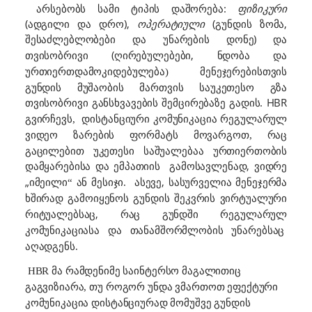
არსებობს სამი ტიპის დაშორება:
ფიზიკური
(ადგილი და დრო),
ოპერატიული
(გუნდის ზომა,
და უნარების დონე) და
შესაძლებლობები
(ღირებულებები, ნდობა და
თვისობრივი
მენეჯერებისთვის
ურთიერთდამოკიდებულება)
გუნდის მუშაობის მართვის საუკეთესო გზა
განსხვავების შემცირებაზე
.
HBR
თვისობრივი
გადის
დისტანციური კომუნიკაცია რეგულარულ
გვირჩევს,
ვიდეო ზარებ
რაც
ის ფორმატს მოვარგოთ,
გაცილებით უკეთესი საშუალებაა ურთიერთობის
დამყარებისა და
, ვიდრე
ემპათიის
გამოსავლენად
„
ასევე,
იმეილი“ ან მესიჯი.
სასურველია მენეჯერმა
გუნდის შეკვრის ვირტუალური
ხშირად გამოიყენოს
რიტუალებ
, რაც
საც
გუნდში რეგულარულ
კომუნიკაციასა და თანამშორმლობის უნარებსაც
აღადგენს.
HBR
მა რამდენიმე საინტერსო მაგალითიც
გაგვიზიარა, თუ როგორ უნდა ვმართოთ ეფექტური
კომუნიკაცია დისტანციურად მომუშვე გუნდის