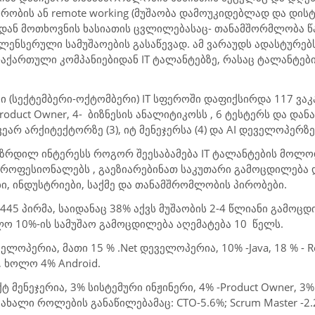
ერობის ან
remote working
(მუშაობა დამოუკიდებლად და დისტ
ბდან მოთხოვნის ხასიათის ცვლილებასაც- თანამშორმლობა 
ენსერული სამუშაოების გასაწევად. ამ ვარაუდს ადასტურებს
რაქართული კომპანიებიდან
IT
ტალანტებზე, რასაც ტალანტები
ი (სექტემბერი-ოქტომბერი)
IT
სფეროში დაფიქსირდა
1
1
7
ვაკ
roduct Owner
, 4-
ბიზნესის ანალიტიკოსს , 6 ტესტერს და დან
ეარ არქიტექტორზე (3), იტ მენეჯერსა (4) და
AI
დეველოპერზე 
აზრდილ ინტერესს როგორ შეესაბამება
IT
ტალანტების მოლოდი
პროფესიონალებს , გაეზიარებინათ საკუთარი გამოცდილება
ი, ინდუსტრიები, საქმე და თანამშრომლობის პირობები.
 44
5
პირმა, საიდანაც 38% აქვს მუშაობის 2-4 წლიანი გამოც
ხოლო 10%-ის სამუშაო გამოცდილება აღემატება 10
წელს.
ველოპერია, მათი 15 %
.Net დ
ეველოპერია
, 10% -Java, 18 % - 
,
ხოლო 4%
Android.
 მენეჯერია, 3% სისტემური ინჟინერი, 4% -
Product Owner,
3
%
 ახალი როლების განაწილებამაც:
CTO-5.6%; Scrum Master -2.