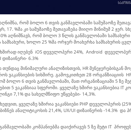
აღნიშნა, რომ ბოლო 6 თვის განმავლობაში სამუშაოზე შეთავ
რ, 17. %მა კი სამუშაოზე შეთავაზება მიიღო მინიმუმ 2 ჯერ. ს
30% აღნიშნავს, რომ ბოლო 3 წლის განმავლობაში სამსახუ
ა სამსახური, ხოლო 25 %მა ორჯერ მოახერხა სამსახურის ცვ
 ხშირად იღებენ
iOS დ
ეველოპერი 24%,
Android
დეველოპერი
UI
დიზაინერი- 6.3%
ს თუნდაც მინიმალური ანალიზისთვის,
HR
მენეჯერებისგან მო
ოს ვაკანსიების სიხშირე. გამოვკითხეთ
28
ორგანზიაციის
H
რომ ბოლო 6 თვის განმავლობაში, მათ ორგანიზაციაში 5 ზე მე
ოებით
5
ვაკანსიაა სფეროში. ყველაზე ხშირი ვაკანსიებია
IT
კო
ბლინგი
7,1
% და სახელმწიფო უწყებები-
14,3
%.
იხედვით, ყველაზე ხშირია ვაკანსიები
PHP
დეველოპერის (25%)
ბიზნეს ანალიტიკოსის
21,4
%,
UX/UI
დიზაინერის -14.
3
%
და პ
განმავლობაში კომპანიებმა დაიქირავეს 5 ზე მეტი
IT
პროფეს