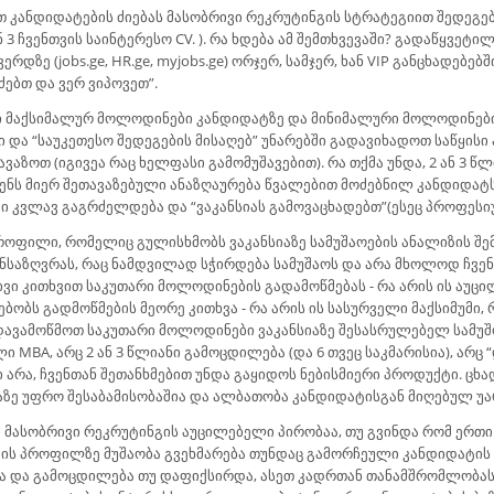
ანდიდატების ძიებას მასობრივი რეკრუტინგის სტრატეგიით შედეგები 
3 ჩვენთვის საინტერესო CV. ). რა ხდება ამ შემთხვევაში? გადაწყვეტილ
დზე (jobs.ge, HR.ge, myjobs.ge) ორჯერ, სამჯერ, ხან VIP განცხადებ
ძებთ და ვერ ვიპოვეთ”.
ნი მაქსიმალურ მოლოდინები კანდიდატზე და მინიმალური მოლოდინები 
 და “საუკეთესო შედეგების მისაღებ” უნარებში გადავიხადოთ საწყისი ა
ავაზოთ (იგივეა რაც ხელფასი გამომუშავებით). რა თქმა უნდა, 2 ან 3 
ჩვენს მიერ შეთავაზებული ანაზღაურება წვალებით მოძებნილ კანდიდატს
 კი კვლავ გაგრძელდება და “ვაკანსიას გამოვაცხადებთ”(ესეც პროფესი
როფილი, რომელიც გულისხმობს ვაკანსიაზე სამუშაოების ანალიზის შ
განსაზღვრას, რაც ნამდვილად სჭირდება სამუშაოს და არა მხოლოდ ჩვ
ი კითხვით საკუთარი მოლოდინების გადამოწმებას - რა არის ის აუცი
ობს გადმოწმების მეორე კითხვა - რა არის ის სასურველი მაქსიმუმი, 
ადავამოწმოთ საკუთარი მოლოდინები ვაკანსიაზე შესასრულებელ სამუშ
ი MBA, არც 2 ან 3 წლიანი გამოცდილება (და 6 თვეც საკმარისია), ა
 არა, ჩვენთან შეთანხმებით უნდა გაყიდოს ნებისმიერი პროდუქტი. ცხ
ე უფრო შესაბამისობაშია და ალბათობა კანდიდატისგან მიღებულ უარ
 მასობრივი რეკრუტინგის აუცილებელი პირობაა, თუ გვინდა რომ ერთი
ს პროფილზე მუშაობა გვეხმარება თუნდაც გამორჩეული კანდიდატის გ
ნა და გამოცდილება თუ დაფიქსირდა, ასეთ კადრთან თანამშრომლობას 