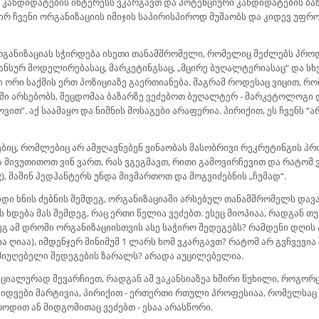
, კანდიდატების ინტერესს ვკარგავთ და პოტენციური კანდიდატების ბაზ
ირ ჩვენი ორგანიზაციის იმიჯის საპირისპიროდ მუშაობს და კიდევ უფრ
რგანიზაციას სჭირდება ისეთი თანამშრომელი, რომელიც შეძლებს პროდუ
სურ მოდელირებასაც, მარკეტინგსაც, „მცირე ბუღალტერიასაც“ და სხვ. 
ი ორი საქმის ერთ პოზიციაზე გაერთიანება. მაგრამ როდესაც ვიცით, რო
იაში არსებობს, შეცდომაა ბაზარზე ვეძებოთ ბუღალტერ - მარკეტოლოგი 
ით”. აქ საამაყო და ნიშნის მოსაგები არაფერია. პირიქით, ეს ჩვენს “ა
ბიც, რომლებიც არ ამჟღავნებენ ვინაობას მასობრივი რეკრუტინგის პრო
და მივუთითოთ ვინ ვართ, რას ვგეგმავთ, რითი გამოვირჩევით და რატომ
ng), მაშინ ჰედჰანტერს უნდა მივმართოთ და მოგვიძებნის „ჩუმად“.
იდი ხნის ძებნის შემდეგ, ორგანიზაციაში არსებულ თანამშრომელს დავა
 ხდება მას შემდეგ, რაც ერთი წელია ვეძებთ. ესეც მიოპიაა, რადგან თ
გ ამ დროში ორგანიზაციისთვის ასე საჭირო შედეგებს? რამდენი დღის 
ია ღიაა), იმდენჯერ მინიმუმ 1 ლარს ხომ ვკარგავთ? რატომ არ გვჩვევი
 მიუღებელი შედეგების ზარალს? არადა აუცილებელია.
ეციალურად შევარჩიეთ, რადგან ამ ვაკანსიაზეა ხშირი წუხილი, როგორც
ყიდვები მარტივია, პირიქით - ერთერთი რთული პროფესიაა, რომელსაც
ოდით ან მიდგომითაც ვეძებთ - ესაა არასწორი.