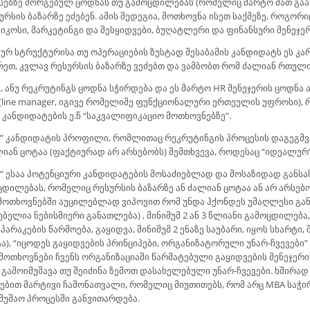
ესებზე მორგებულ ცოდნას თუ გამოცდილებას (რომელიც მარტო მათ გაა
ურსის ბაზარზე ეძებენ. ამის შედეგია, მოთხოვნა ისეთ საქმეზე, როგორ
იკოსი, მარკეტინგი და შესყიდვები, ბუღატლერი და ფინანსური მენეჯერ
ლურ სტრუქტურისა თუ ოპერაციების ზუსტად შესაბამის კანდიდატს ეს კარ
ეთ, კვლავ რესურსის ბაზარზე ვეძებთ და ვამბობთ რომ ძალიან რთული
 ანუ რეკრუტინგს ცოდნა სჭირდება და ეს მარტო HR მენეჯერის ცოდნა ა
ნ (line manager, იგივე რომელიმე ფუნქციონალური ერთეულის უფროსი)
კანდიდატების ე.წ “საკვალიფიკაციო მოთხოვნებზე”.
” კანდიდატის პროფილი, რომლითაც რეკრუტინგის პროცესის დაგეგმვა 
ლიან ცოტაა (ფაქტიურად არ არსებობს) შემთხვევა, როდესაც “იდეალუ
“ ესაა პოტენციური კანდიდატების მოსაძიებლად და მოსაზიდად განს
დილებას, რომელიც რესურსის ბაზარზე ან ძალიან ცოტაა ან არ არსებო
ს მოთხოვნებში აუცილებლად ვიპოვით რომ უნდა ჰქონდეს უმაღლესი გა
ებელია ნებისმიერი განათლება) , მინიმუმ 2 ან 3 წლიანი გამოცდილებ
რაკების წარმოება, გაყიდვა, მინიმუმ 2 ენაზე საუბარი, იყოს სხარტი,
), “იცოდეს გაყიდვების პრინციპები, ორგანიზატორული უნარ-ჩვევები” (
მოთხოვნები ჩვენს ორგანიზაციაში წარმატებული გაყიდვების მენეჯე
ე გამოიმუშავა თუ შეიძინა ზემოთ დასახელებული უნარ-ჩვევები. ხშირა
ბით მარტივი ჩამონათვალი, რომელიც მიუთითებს, რომ არც MBA საჭი
მუშაო პროცესში განვითარდება.