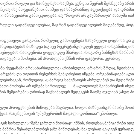
ერთერთი რთული და საინტერესო საქმეა. გუნდის წევრის შერჩევაზე არ
რც თუ ისე მოგვიანებით, მძიმედ და ხმაურიანად აფეთქდება და დრამა
თი ან საკუთარი გამოცდილება, თუ “როგორ არ გაუმართლა” ახალმა თა
 რთული გადაწყვეტილებაა, მაგრამ გადაწყვეტილების მიღებამდე, პოტ
ოფესიული ჟარგონი, რომელიც გამოიყენება სასურველი ცოდნისა და 
ანდიდატების მოზიდვა (იგივე რეკრუტინგი) დღეს ყველა ორგანიზაციი
აძიებლების რაოდენობა ყოველდღე მზარდია, როგორც ბიზნესის წარმომ
იდატების მოძიება. ამ პრობლემს ქმნის ორი ფაქტორი, კერძოდ:
ა ქვეყანაში არასახარბიელოა (კრიზისულია, არ არის ზრდა), ნებისმიე
ხარჯების და თვითონ რესურსის შემცირებით იწყება. ორგანიზაციები ც
ებისაგან, რომლებიც: ა) მარტივ სამუშაოებს ასრულებენ და შედარები
 მათი მოძიება არ იქნება სირთულე); ბ) ცდილობენ შეინარჩუნონ ის
ის შემცირების დროსაც მაქსიმალურ შედეგებს მათზე თვლიან (ასეთ პო
ბული პროფესიების მიწოდება მაღალია, ხოლო ბიზნესისგან მათზე მოთ
ვია, რაც ჩვენთვის “უმუშევრობის მაღალი დონითაა” ცნობილი.
გის სირთულეს “მენეჯერული მიოპიაც” ქმნის, როდესაც მენეჯერები იდ
ბაზრის შესაძლებლობეს (ანუ მიწოდებას) ნაკლებად აქცევენ ყურადღებ