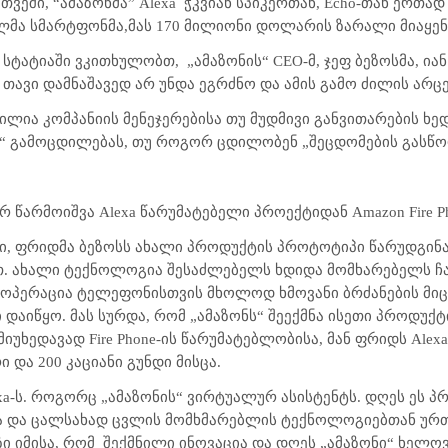
 თვეში, “ამაზონმა” Alexa
ჭკვიან სპიკერთან, Echo-თან ერთად
ლმა სმარტფონმა,მას 170 მილიონი დოლარის ზარალი მიაყენ
ლ სტატიაში ვკითხულობთ,
„ამაზონის“ CEO-მ, ჯეფ ბეზოსმა, ია
 თავი დამნაშავედ არ უნდა ეგრძნო და ამის გამო ძილის არც
ილია კომპანიის მენეჯერებისა თუ მუდმივი განვითარების ხე
ს“ გამოცდილებას, თუ როგორ ცდილობენ „შეცდომების გასწო
წარმოიშვა Alexa წარუმატებელი პროექტიდან Amazon Fire P
ი, ფრიდმა ბეზოსს ახალი პროდუქტის პროტოტიპი წარუდგინა 
. ახალი ტექნოლოგია შესაძლებელს ხდიდა მომხარებელს ჩა
 ოპერაცია ტელეფონისთვის მხოლოდ ხმოვანი ბრძანების მიცე
 დაიწყო. მას სურდა, რომ „ამაზონს“ შეექმნა ისეთი პროდუ
იუხედავად Fire Phone-ის წარუმატებლობისა, მან ფრიდს Ale
და 200 კაციანი გუნდი მისცა.
xa-ს. როგორც „ამაზონის“ ვირტუალურ ასისტენტს. დღეს ეს პ
 და ცალსახად ცვლის მომხმარებლის ტექნოლოგიებთან ურთი
ზი იმისა, რომ
შექმნილი ინოვაცია და დღეს „ამაზონი“ ხელო