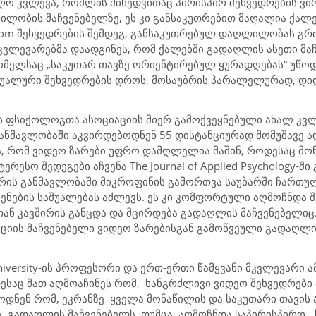
ო კვლევა, რომლის მიხედვითაც პირისპირ შეხვედრების ვი
ილობის მაჩვენებელზე,
ეს კი
განსაკუთრებით
მაღალია
ქალე
oom
შეხვედრების შემდეგ, განსაკუთრებულ დაღლილობას გრძნ
 მკვლევარებმა დაადგინეს, რომ ქალებში გადაღლის ასეთი მ
მელსაც „საკუთარ თავზე ორიენტირებულ ყურადღებას“ უწოდ
უალური შეხვედრების დროს, მოსაუბრის პარალელურად, დი
ს
ფსიქოლოგთა ასოციაციის მიერ გამოქვეყნებული ახალ კვლ
ანმავლობაში აკვირდებოდნენ 55 დისტანციურად მომუშავე ად
ა, რომ ვიდეო ზარები უფრო დამღლელია მაშინ, როდესაც მო
ტერესო შედეგები აჩვენა
The Journal of Applied Psychology
-ში
არის
განმავლობაში
მიკროფინის გამორთვა
საუბარში ჩართუ
ენების საშუალებას აძლევს.
ეს კი კომფორტული აღმოჩნდა 
თან კავშირის
განცდა
და მცირდება გადაღლის მაჩვენებელიც
ოციის
მაჩვენებელი ვიდეო ზარებისგან გამოწვეული გადაღლი
iversity
-ის პროფესორი და ერთ-ერთი წამყვანი მკვლევარი ა
დესაც
მათ
აღმოაჩინეს
რომ,
ხანგრძლივი
ვიდეო შეხვედრები
ლოდნენ
რომ, ეკრანზე
ყველა მონაწილის და საკუთარი თავის
ა
გადაღლის მაჩვენებელს. თუმცა, აღმოჩნდა
საპირისპირო-