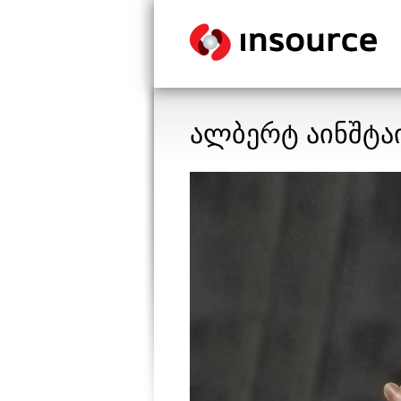
ალბერტ აინშტაი